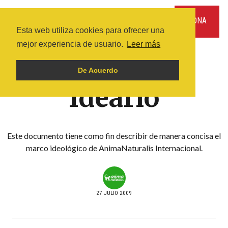
DONA
Esta web utiliza cookies para ofrecer una
mejor experiencia de usuario.
Leer más
INICIO
ARTÍCULOS
ANIMALES DE COMPAÑÍ­A
VIOLENCIA HACIA LOS ANIMALES
De Acuerdo
Ideario
Este documento tiene como fin describir de manera concisa el
marco ideológico de AnimaNaturalis Internacional.
27 JULIO 2009