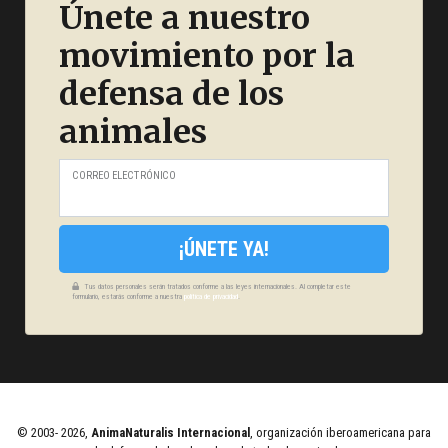
Únete a nuestro
movimiento por la
defensa de los
animales
CORREO ELECTRÓNICO
¡ÚNETE YA!
Tus datos personales serán tratados conforme a las leyes internacionales. Al completar este
formulario, estarás conforme a nuestra
política de privacidad
.
© 2003- 2026,
AnimaNaturalis Internacional
, organización iberoamericana para