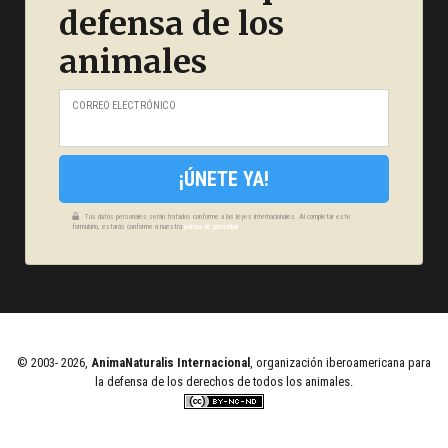
defensa de los
animales
CORREO ELECTRÓNICO
¡ÚNETE YA!
Tus datos personales serán tratados conforme a las leyes internacionales. Al completar este
formulario, estarás conforme a nuestra
política de privacidad
.
© 2003- 2026,
AnimaNaturalis Internacional
, organización iberoamericana para
la defensa de los derechos de todos los animales.