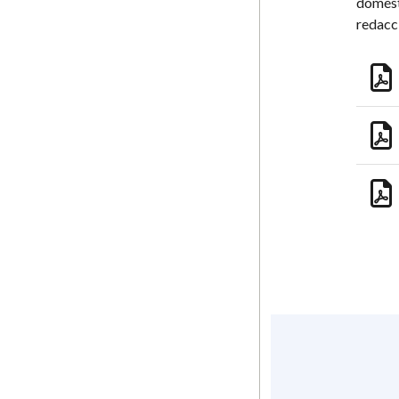
domést
redacci