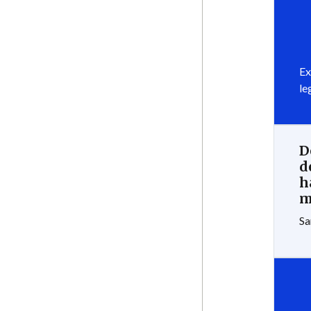
Ex
le
D
d
h
m
Sa