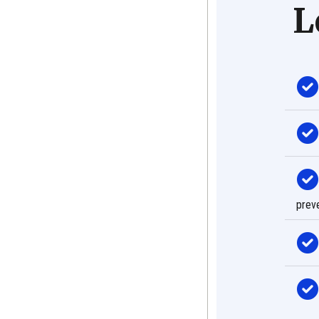
L
preve