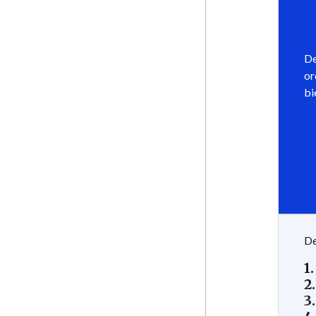
De
or
bi
De
1
2
3