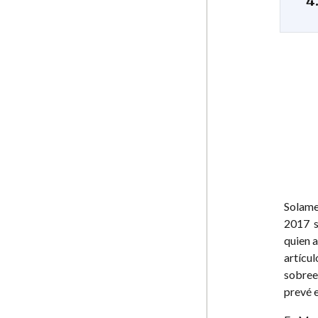
4
Solamen
2017 se
quien 
artícul
sobree
prevé e