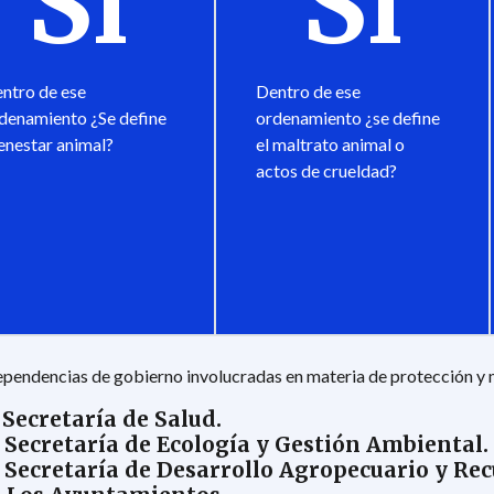
Sí
Sí
ntro de ese
Dentro de ese
denamiento ¿Se define
ordenamiento ¿se define
enestar animal?
el maltrato animal o
actos de crueldad?
pendencias de gobierno involucradas en materia de protección y 
. Secretaría de Salud.
. Secretaría de Ecología y Gestión Ambiental.
. Secretaría de Desarrollo Agropecuario y Rec