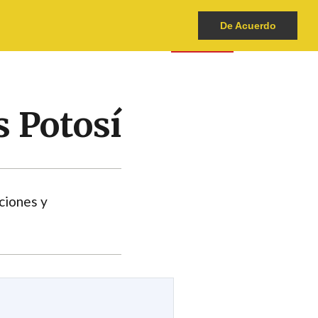
De Acuerdo
1
ATLAS
CÓMO DENUNCIAR
DONA
s Potosí
ciones y