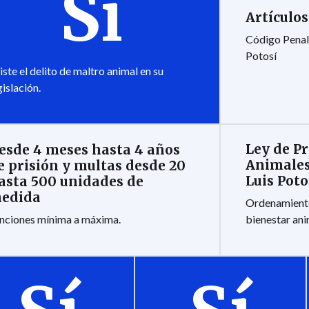
Sí
Artículos
Código Penal 
Potosí
iste el delito de maltro animal en su
gislación.
Ley de Pr
esde 4 meses hasta 4 años
Animales
e prisión y multas desde 20
Luis Poto
asta 500 unidades de
edida
Ordenamiento
nciones mínima a máxima.
bienestar ani