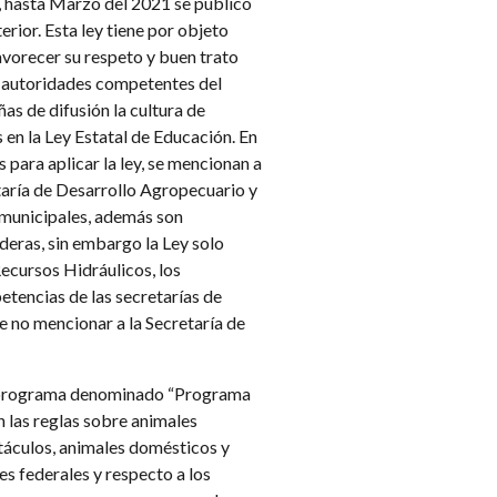
, hasta Marzo del 2021 se publicó
erior. Esta ley tiene por objeto
avorecer su respeto y buen trato
as autoridades competentes del
s de difusión la cultura de
en la Ley Estatal de Educación. En
 para aplicar la ley, se mencionan a
etaría de Desarrollo Agropecuario y
 municipales, además son
eras, sin embargo la Ley solo
ecursos Hidráulicos, los
etencias de las secretarías de
e no mencionar a la Secretaría de
l programa denominado “Programa
n las reglas sobre animales
ctáculos, animales domésticos y
es federales y respecto a los