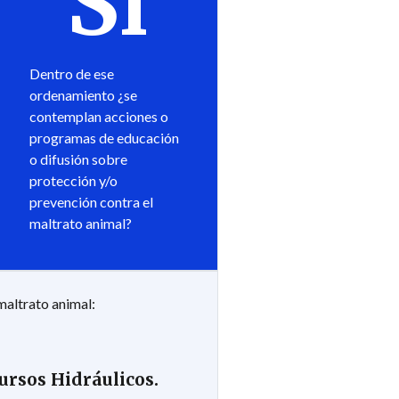
Sí
Dentro de ese
ordenamiento ¿se
contemplan acciones o
programas de educación
o difusión sobre
protección y/o
prevención contra el
maltrato animal?
maltrato animal:
ursos Hidráulicos.