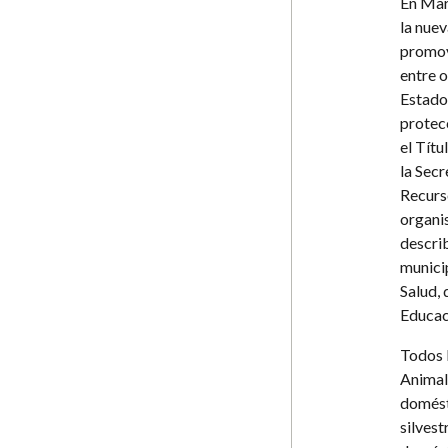
En Mar
la nuev
promove
entre 
Estado
protec
el Títu
la Secr
Recurs
organi
describ
munici
Salud,
Educac
Todos 
Animal 
domésti
silvest