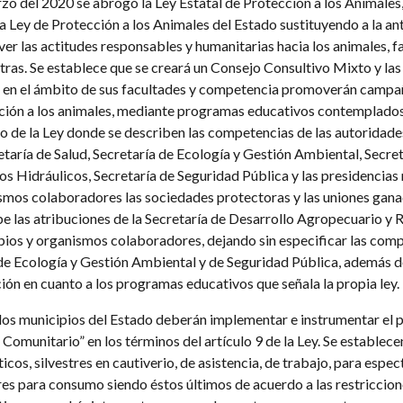
zo del 2020 se abrogó la Ley Estatal de Protección a los Animales
a Ley de Protección a los Animales del Estado sustituyendo a la ant
r las actitudes responsables y humanitarias hacia los animales, f
otras. Se establece que se creará un Consejo Consultivo Mixto y l
 en el ámbito de sus facultades y competencia promoverán campaña
ción a los animales, mediante programas educativos contemplados 
lo de la Ley donde se describen las competencias de las autoridades
etaría de Salud, Secretaría de Ecología y Gestión Ambiental, Secr
os Hidráulicos, Secretaría de Seguridad Pública y las presidencias
smos colaboradores las sociedades protectoras y las uniones ganad
e las atribuciones de la Secretaría de Desarrollo Agropecuario y R
pios y organismos colaboradores, dejando sin especificar las comp
 de Ecología y Gestión Ambiental y de Seguridad Pública, además d
ión en cuanto a los programas educativos que señala la propia ley.
los municipios del Estado deberán implementar e instrumentar e
Comunitario” en los términos del artículo 9 de la Ley. Se establece
cos, silvestres en cautiverio, de asistencia, de trabajo, para espe
res para consumo siendo éstos últimos de acuerdo a las restriccion