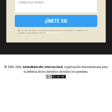
CORREO ELECTRÓNICO
¡ÚNETE YA!
Tus datos personales serán tratados conforme a las leyes internacionales. Al completar este
formulario, estarás conforme a nuestra
política de privacidad
.
© 2003- 2026,
AnimaNaturalis Internacional
, organización iberoamericana para
la defensa de los derechos de todos los animales.