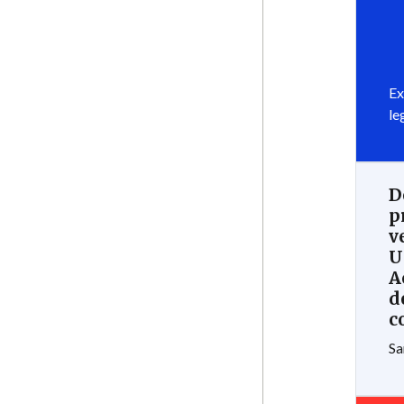
Ex
le
D
p
v
U
A
d
c
Sa