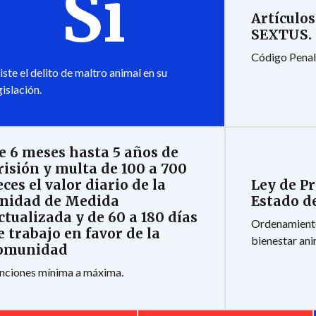
Sí
Artículos
SEXTUS.
Código Penal
iste el delito de maltro animal en su
gislación.
e 6 meses hasta 5 años de
risión y multa de 100 a 700
Ley de P
eces el valor diario de la
Estado d
nidad de Medida
ctualizada y de 60 a 180 días
Ordenamiento
e trabajo en favor de la
bienestar ani
omunidad
nciones mínima a máxima.