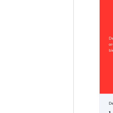
De
or
bi
De