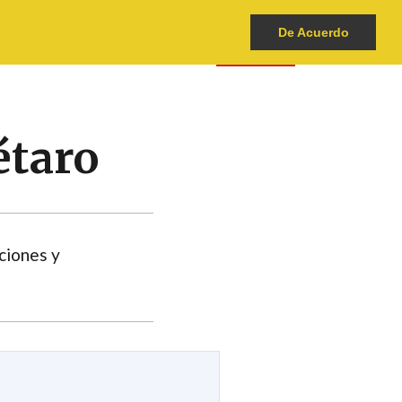
De Acuerdo
1
ATLAS
CÓMO DENUNCIAR
DONA
étaro
ciones y