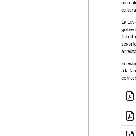
animal
cultur
La Ley
gobier
faculta
seguri
arrest
En esta
a la fa
corresp