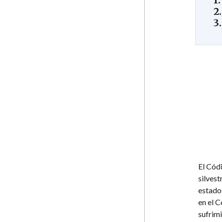
1
2
3
El Códi
silvest
estados
en el C
sufrimi