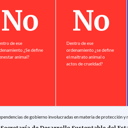
No
No
ntro de ese
Dentro de ese
denamiento ¿Se define
ordenamiento ¿se define
enestar animal?
el maltrato animal o
actos de crueldad?
pendencias de gobierno involucradas en materia de protección y 