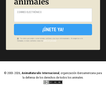
animales
CORREO ELECTRÓNICO
¡ÚNETE YA!
Tus datos personales serán tratados conforme a las leyes internacionales. Al completar este
formulario, estarás conforme a nuestra
política de privacidad
.
© 2003- 2026,
AnimaNaturalis Internacional
, organización iberoamericana para
la defensa de los derechos de todos los animales.